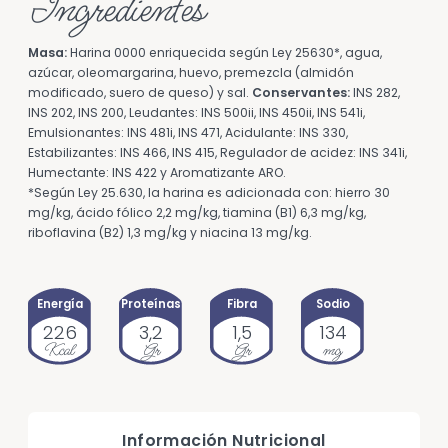
Ingredientes
Masa:
Harina 0000 enriquecida según Ley 25630*, agua,
azúcar, oleomargarina, huevo, premezcla (almidón
modificado, suero de queso) y sal.
Conservantes:
INS 282,
INS 202, INS 200, Leudantes: INS 500ii, INS 450ii, INS 541i,
Emulsionantes: INS 481i, INS 471, Acidulante: INS 330,
Estabilizantes: INS 466, INS 415, Regulador de acidez: INS 341i,
Humectante: INS 422 y Aromatizante ARO.
*Según Ley 25.630, la harina es adicionada con: hierro 30
mg/kg, ácido fólico 2,2 mg/kg, tiamina (B1) 6,3 mg/kg,
riboflavina (B2) 1,3 mg/kg y niacina 13 mg/kg.
Energía
Proteínas
Fibra
Sodio
226
3,2
1,5
134
Kcal
Gr
Gr
mg
Información Nutricional