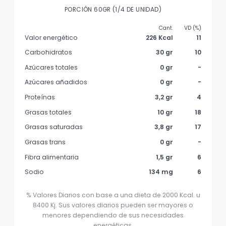
PORCIÓN 60GR (1/4 DE UNIDAD)
Valor energético
226 Kcal
11
Carbohidratos
30 gr
10
Azúcares totales
0 gr
-
Azúcares añadidos
0 gr
-
Proteínas
3,2 gr
4
Grasas totales
10 gr
18
Grasas saturadas
3,8 gr
17
Grasas trans
0 gr
-
Fibra alimentaria
1,5 gr
6
Sodio
134 mg
6
% Valores Diarios con base a una dieta de 2000 Kcal. u
8400 Kj. Sus valores diarios pueden ser mayores o
menores dependiendo de sus necesidades
energéticas.