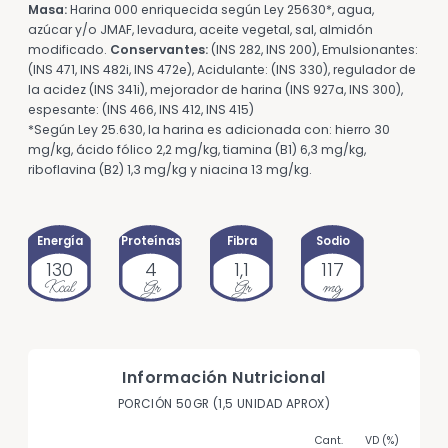
Masa:
Harina 000 enriquecida según Ley 25630*, agua,
azúcar y/o JMAF, levadura, aceite vegetal, sal, almidón
modificado.
Conservantes:
(INS 282, INS 200), Emulsionantes:
(INS 471, INS 482i, INS 472e), Acidulante: (INS 330), regulador de
la acidez (INS 341i), mejorador de harina (INS 927a, INS 300),
espesante: (INS 466, INS 412, INS 415)
*Según Ley 25.630, la harina es adicionada con: hierro 30
mg/kg, ácido fólico 2,2 mg/kg, tiamina (B1) 6,3 mg/kg,
riboflavina (B2) 1,3 mg/kg y niacina 13 mg/kg.
Energía
Proteínas
Fibra
Sodio
130
4
1,1
117
Kcal
Gr
Gr
mg
Información Nutricional
PORCIÓN 50GR (1,5 UNIDAD APROX)