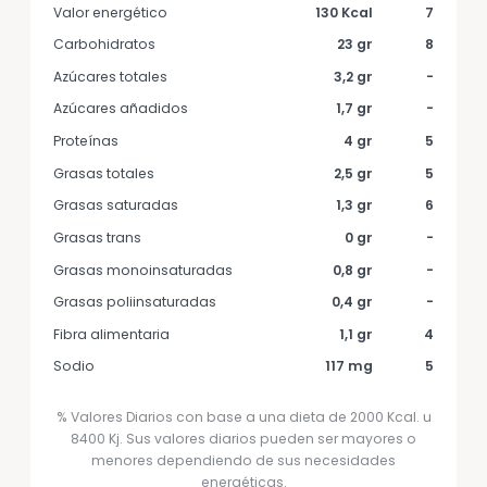
Valor energético
130 Kcal
7
Carbohidratos
23 gr
8
Azúcares totales
3,2 gr
-
Azúcares añadidos
1,7 gr
-
Proteínas
4 gr
5
Grasas totales
2,5 gr
5
Grasas saturadas
1,3 gr
6
Grasas trans
0 gr
-
Grasas monoinsaturadas
0,8 gr
-
Grasas poliinsaturadas
0,4 gr
-
Fibra alimentaria
1,1 gr
4
Sodio
117 mg
5
% Valores Diarios con base a una dieta de 2000 Kcal. u
8400 Kj. Sus valores diarios pueden ser mayores o
menores dependiendo de sus necesidades
energéticas.