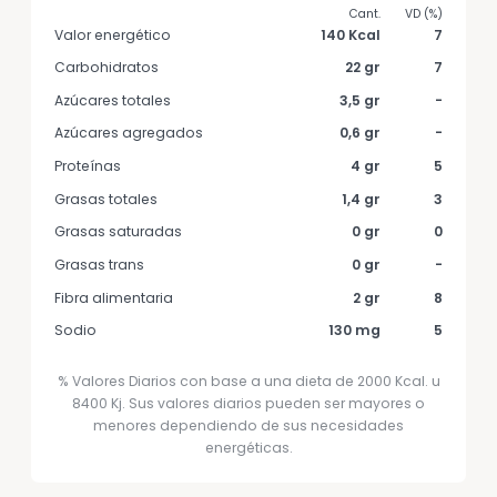
Valor energético
140 Kcal
7
Carbohidratos
22 gr
7
Azúcares totales
3,5 gr
-
Azúcares agregados
0,6 gr
-
Proteínas
4 gr
5
Grasas totales
1,4 gr
3
Grasas saturadas
0 gr
0
Grasas trans
0 gr
-
Fibra alimentaria
2 gr
8
Sodio
130 mg
5
% Valores Diarios con base a una dieta de 2000 Kcal. u
8400 Kj. Sus valores diarios pueden ser mayores o
menores dependiendo de sus necesidades
energéticas.