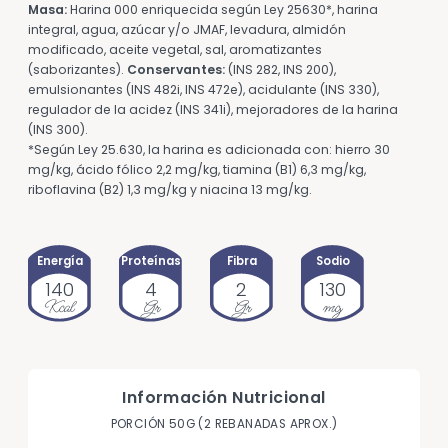
Masa:
Harina 000 enriquecida según Ley 25630*, harina
integral, agua, azúcar y/o JMAF, levadura, almidón
modificado, aceite vegetal, sal, aromatizantes
(saborizantes).
Conservantes:
(INS 282, INS 200),
emulsionantes (INS 482i, INS 472e), acidulante (INS 330),
regulador de la acidez (INS 341i), mejoradores de la harina
(INS 300).
*Según Ley 25.630, la harina es adicionada con: hierro 30
mg/kg, ácido fólico 2,2 mg/kg, tiamina (B1) 6,3 mg/kg,
riboflavina (B2) 1,3 mg/kg y niacina 13 mg/kg.
Energía
Proteínas
Fibra
Sodio
140
4
2
130
Kcal
Gr
Gr
mg
Información Nutricional
PORCIÓN 50G (2 REBANADAS APROX.)