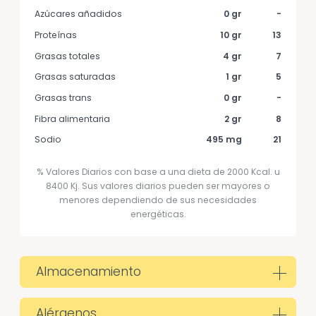
Azúcares añadidos
0 gr
-
Proteínas
10 gr
13
Grasas totales
4 gr
7
Grasas saturadas
1 gr
5
Grasas trans
0 gr
-
Fibra alimentaria
2 gr
8
Sodio
495 mg
21
% Valores Diarios con base a una dieta de 2000 Kcal. u
8400 Kj. Sus valores diarios pueden ser mayores o
menores dependiendo de sus necesidades
energéticas.
Almacenamiento
Alérgenos