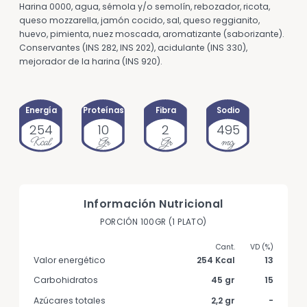
Harina 0000, agua, sémola y/o semolín, rebozador, ricota,
queso mozzarella, jamón cocido, sal, queso reggianito,
huevo, pimienta, nuez moscada, aromatizante (saborizante).
Conservantes (INS 282, INS 202), acidulante (INS 330),
mejorador de la harina (INS 920).
Energía
Proteínas
Fibra
Sodio
254
10
2
495
Kcal
Gr
Gr
mg
Información Nutricional
PORCIÓN 100GR (1 PLATO)
Valor energético
254 Kcal
13
Carbohidratos
45 gr
15
Azúcares totales
2,2 gr
-