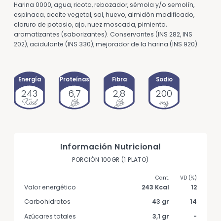
Harina 0000, agua, ricota, rebozador, sémola y/o semolín,
espinaca, aceite vegetal, sal, huevo, almidón modificado,
cloruro de potasio, ajo, nuez moscada, pimienta,
aromatizantes (saborizantes). Conservantes (INS 282, INS
202), acidulante (INS 330), mejorador de la harina (INS 920).
Energía
Proteínas
Fibra
Sodio
243
6,7
2,8
200
Kcal
Gr
Gr
mg
Información Nutricional
PORCIÓN 100GR (1 PLATO)
Valor energético
243 Kcal
12
Carbohidratos
43 gr
14
Azúcares totales
3,1 gr
-