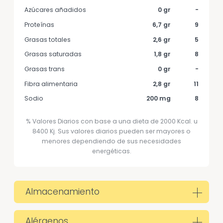
Azúcares añadidos
0 gr
-
Proteínas
6,7 gr
9
Grasas totales
2,6 gr
5
Grasas saturadas
1,8 gr
8
Grasas trans
0 gr
-
Fibra alimentaria
2,8 gr
11
Sodio
200 mg
8
% Valores Diarios con base a una dieta de 2000 Kcal. u
8400 Kj. Sus valores diarios pueden ser mayores o
menores dependiendo de sus necesidades
energéticas.
Almacenamiento
Alérgenos