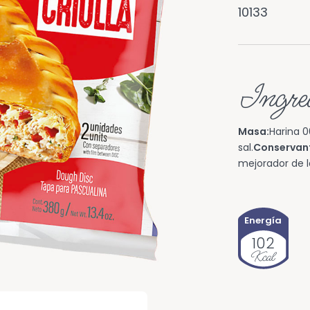
10133
Ingred
Masa:
Harina 0
sal.
Conservan
mejorador de l
Energía
102
Kcal