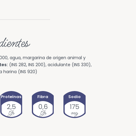
ientes
000, agua, margarina de origen animal y
tes:
(INS 282, INS 200), acidulante (INS 330),
a harina (INS 920)
Proteínas
Fibra
Sodio
2,5
0,6
175
Gr
Gr
mg