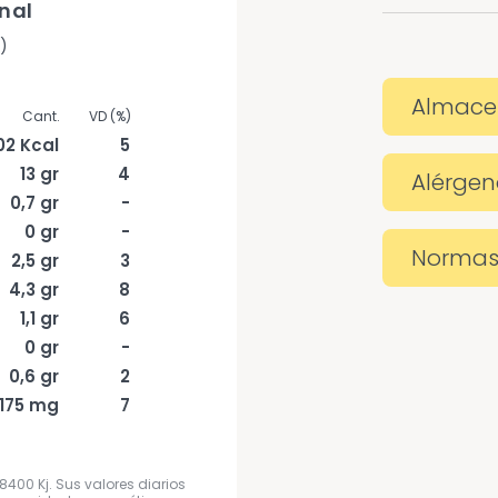
nal
)
Almace
02 Kcal
5
13 gr
4
Alérgen
0,7 gr
-
0 gr
-
Normas
2,5 gr
3
4,3 gr
8
1,1 gr
6
0 gr
-
0,6 gr
2
175 mg
7
8400 Kj. Sus valores diarios