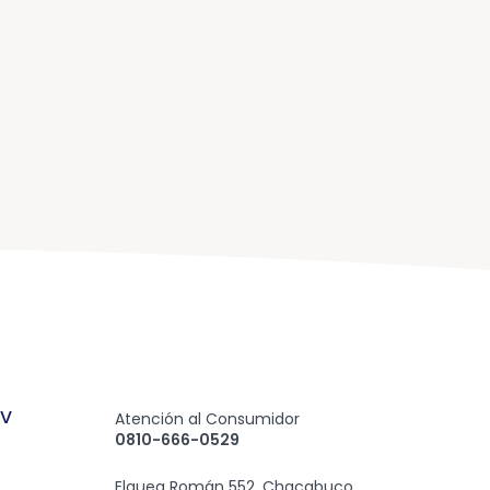
CV
Atención al Consumidor
0810-666-0529
e
Elguea Román 552, Chacabuco,