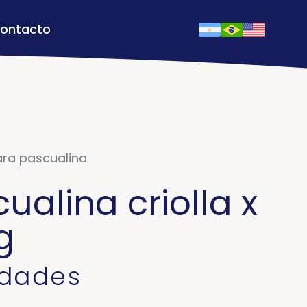
ontacto
ra pascualina
ualina criolla x
g
idades