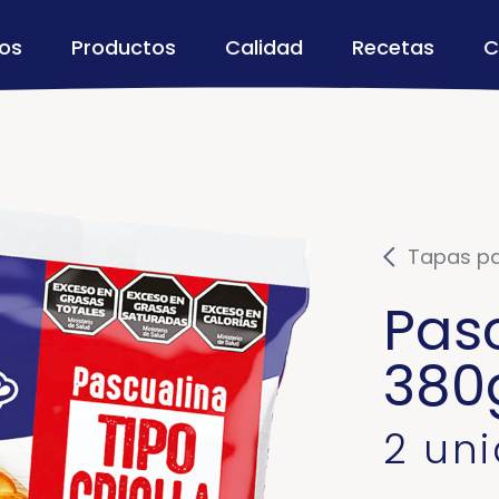
os
Productos
Calidad
Recetas
C
Tapas pa
Pasc
380
2 un